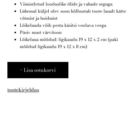
KKK
Viimistletud looduslike õlide ja vahade seguga
Lühemal küljel olev soon hõlbustab toote laualt kätte
võtmist ja hoidmist
Lõikelauda võib pesta käsitsi voolava veega
Eesti
Püsiv must värvitoon
Lõikelaua mõõdud: ligikaudu 19 x 12 x 2 cm (paki
mõõdud ligikaudu 19 x 12 x 8 cm)
Lisa ostukorvi
tootekirjeldus