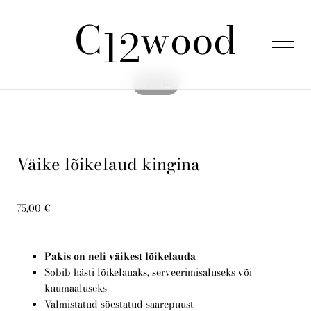
C
wood
lisati ostukorvi.
Vaata ostukorvi
12
1 / 12
Esileht
Väike lõikelaud kingina
Tooted
75,00 €
Kinkepakid
Pakis on neli väikest lõikelauda
Meist
Sobib hästi lõikelauaks, serveerimisaluseks või
kuumaaluseks
Valmistatud söestatud saarepuust