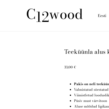
C
wood
12
Eesti
Teeküünla alus 
33,00 €
Pakis on neli teeküün
Valmistatud söestatud
Viimistletud loodusli
Püsiv must värvitoon
Aluse mõõdud ligikaud