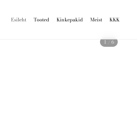
Esileht
Tooted
Kinkepakid
Meist
KKK
1 / 6