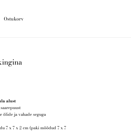
Ostukorv
lisati ostukorvi.
Vaata ostukorvi
kingina
la alust
 saarepuust
ke õlide ja vahade seguga
u 7 x 7 x 2 cm (paki mõõdud 7 x 7