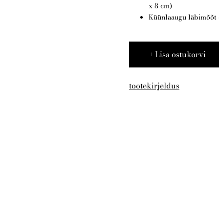
x 8 cm)
Küünlaaugu läbimõõt
Lisa ostukorvi
tootekirjeldus