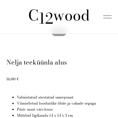
C
wood
lisati ostukorvi.
Vaata ostukorvi
12
1 / 4
Esileht
Nelja teeküünla alus
Tooted
16,00 €
Kinkepakid
Valmistatud söestatud saarepuust
Meist
Viimistletud looduslike õlide ja vahade seguga
Püsiv must värvitoon
Mõõdud ligikaudu 14 x 14 x 3 cm