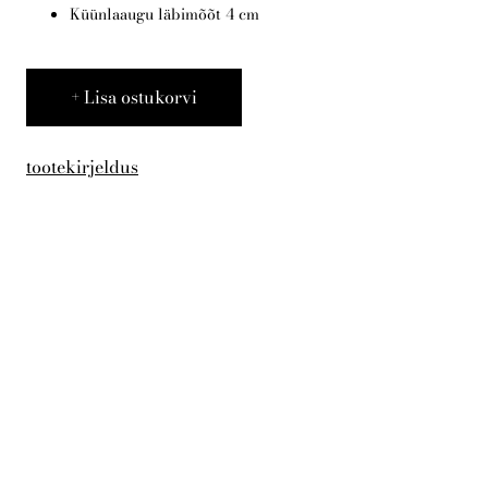
KKK
Küünlaaugu läbimõõt 4 cm
Lisa ostukorvi
Eesti
tootekirjeldus