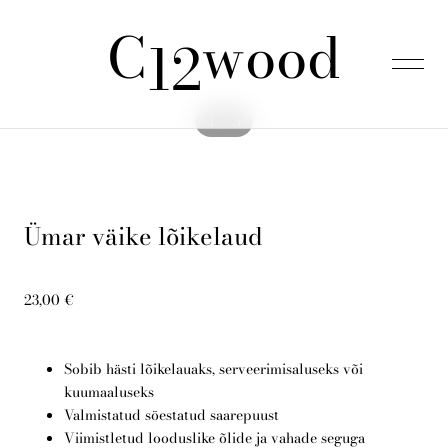
C
wood
lisati ostukorvi.
Vaata ostukorvi
12
1 / 5
Esileht
Ümar väike lõikelaud
Tooted
23,00 €
Kinkepakid
Sobib hästi lõikelauaks, serveerimisaluseks või
Meist
kuumaaluseks
Valmistatud söestatud saarepuust
Viimistletud looduslike õlide ja vahade seguga