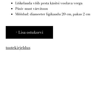
KKK
Lõikelauda võib pesta käsitsi voolava veega
Püsiv must värvitoon
Mõõdud: diameeter ligikaudu 20 cm, pakus 2 cm
Eesti
Lisa ostukorvi
tootekirjeldus